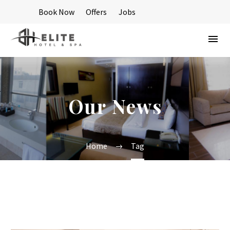
Book Now
Offers
Jobs
Our News
Home
Tag